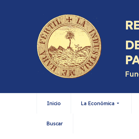
R
D
P
Fun
Inicio
La Económica
Buscar