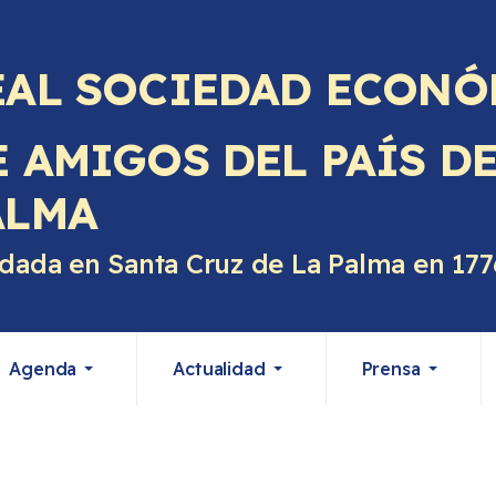
EAL SOCIEDAD ECONÓ
E AMIGOS DEL PAÍS D
ALMA
dada en Santa Cruz de La Palma en 177
Agenda
Actualidad
Prensa