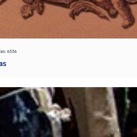
tas: 6536
as