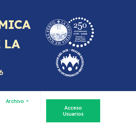
MICA
E
LA
6
Archivo
Acceso
Usuarios