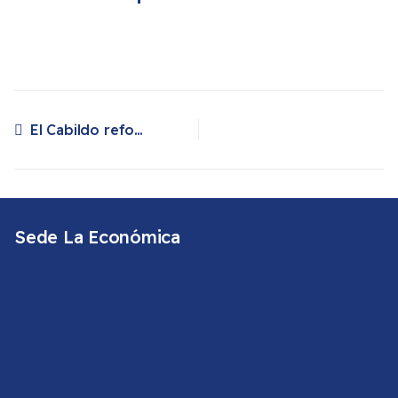
El Cabildo reforma el antiguo edificio de Radio ECCA para convertirlo en sede de la Real Sociedad Económica Amigos del País
Artículo anterior: El Cabildo reforma el antiguo edificio de Radio ECCA para convertirlo en sede de la Real Sociedad Económica Amigos del País
Sede La Económica