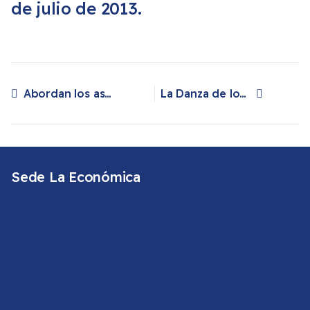
de julio de 2013.
Abordan los aspectos patrimoniales de la Bajada de la Virgen en un ciclo de conferencias
La Danza de los Enanos, máximo exponente del patrimonio intangible de la Bajada de la Virgen
Artículo anterior: Abordan los aspectos patrimoniales de la Bajada de la Virgen en un ciclo de conferencias
Artículo siguiente: La Danza de los Enanos, máximo exponente del patrimonio intangible de la Bajada de la Virgen
Sede La Económica