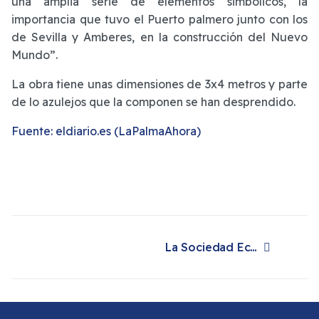
una amplia serie de elementos simbólicos, la
importancia que tuvo el Puerto palmero junto con los
de Sevilla y Amberes, en la construcción del Nuevo
Mundo”.
La obra tiene unas dimensiones de 3x4 metros y parte
de lo azulejos que la componen se han desprendido.
Fuente: eldiario.es (LaPalmaAhora)
La Sociedad Económica reclama otro remolcador para el Puerto de la capital
Artículo siguiente: La Sociedad Económica reclama otro remolcador para el Puerto de la capital