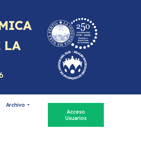
MICA
E
LA
6
Archivo
Acceso
Usuarios