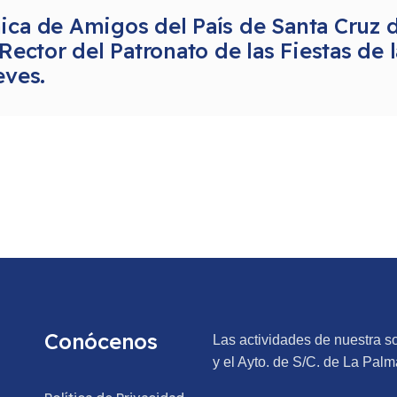
ca de Amigos del País de Santa Cruz d
Rector del Patronato de las Fiestas de 
eves.
Conócenos
Las actividades de nuestra s
y el Ayto. de S/C. de La Palm