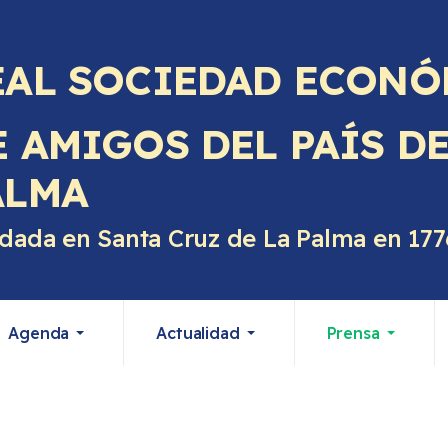
EAL SOCIEDAD ECONÓ
E AMIGOS DEL PAÍS D
ALMA
dada en Santa Cruz de La Palma en 177
Agenda
Actualidad
Prensa