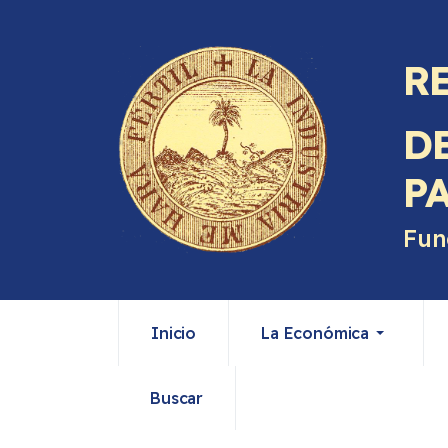
R
D
P
Fun
Inicio
La Económica
Buscar