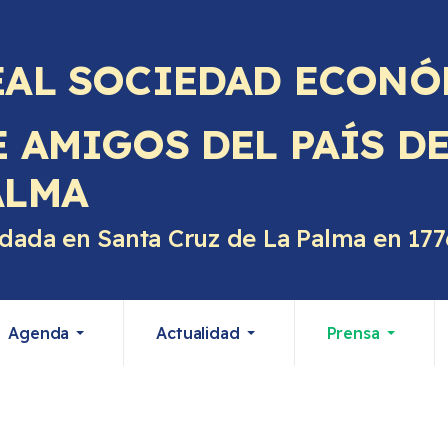
EAL SOCIEDAD ECONÓ
E AMIGOS DEL PAÍS D
ALMA
dada en Santa Cruz de La Palma en 177
Agenda
Actualidad
Prensa