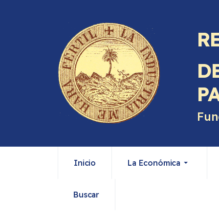
R
D
P
Fun
Inicio
La Económica
Buscar