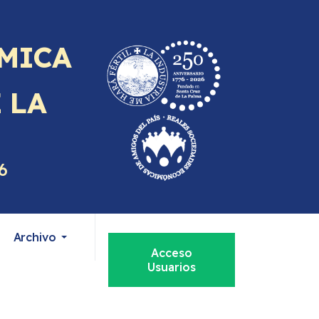
MICA
E
LA
6
Archivo
Acceso
Usuarios