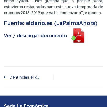
como ayuda.” “Nos gustaría que, si posible fuera,
estuvieran restauradas para esta nueva temporada de
cruceros 2018-2019 que ya ha comenzado”, exponen.
Fuente: eldario.es (LaPalmaAhora)
Ver / descargar documento
Denuncian el deterioro del mosaico ‘Adoquines que dan al mar’ del Puerto de la capital
Artículo anterior: Denuncian el deterioro del mosaico ‘Adoquines que dan al mar’ del Puerto de la capital
Sede La Económica