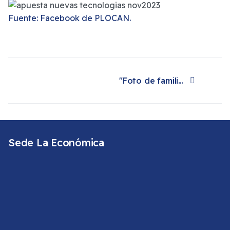
Fuente: Facebook de PLOCAN.
"Foto de familia" a la clausura del congreso de las Sociedades Económicas de Amigos del País
Artículo siguiente: "Foto de familia" a la clausura del congreso de las Sociedades Económicas de Amigos del País
Sede La Económica